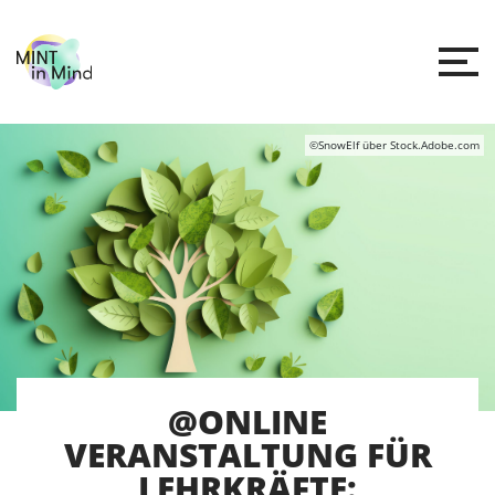
©SnowElf über Stock.Adobe.com
@ONLINE
VERANSTALTUNG FÜR
LEHRKRÄFTE: