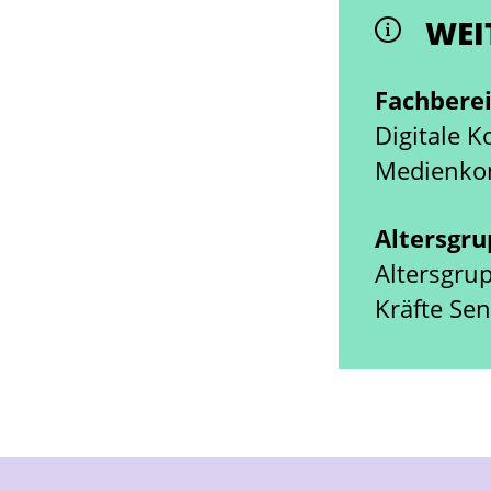
WEI
Fachbere
Digitale 
Medienko
Altersgr
Altersgru
Kräfte Se