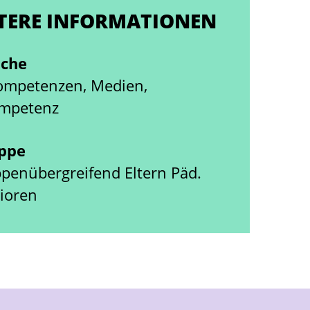
TERE INFORMATIONEN
iche
Kompetenzen, Medien,
mpetenz
uppe
ppenübergreifend Eltern Päd.
nioren