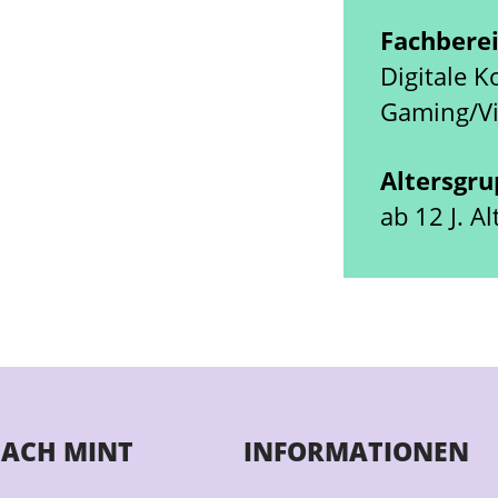
Fachbere
Digitale K
Gaming/Vi
Altersgr
ab 12 J. 
ACH MINT
INFORMATIONEN